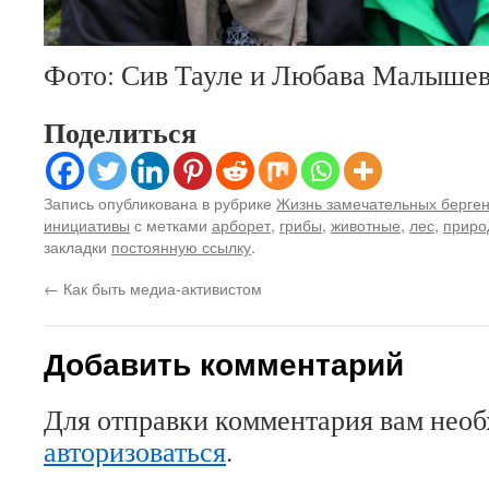
Фото: Сив Тауле и Любава Малыше
Поделиться
Запись опубликована в рубрике
Жизнь замечательных берге
инициативы
с метками
арборет
,
грибы
,
животные
,
лес
,
приро
закладки
постоянную ссылку
.
←
Как быть медиа-активистом
Добавить комментарий
Для отправки комментария вам нео
авторизоваться
.