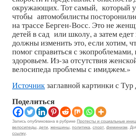
окружающих. Тот самый, который у
чтобы автомобилисты посторонились
на трассе Берген-Восс. Это не женщ
детей в сад или школу, а затем едет 
должны
изменить
это, если хотим, ч
помог справиться с экопроблемами,
здоровьем.
Из-за отсутствия женско
велосипеда
проблемы с имиджем
.»
Источник
заглавной картинки с Тур
Поделиться
Запись опубликована в рубрике
Протесты и социальные ини
велосипеды
,
дети
,
женщины
,
политика
,
спорт
,
феминизм
. До
ссылку
.