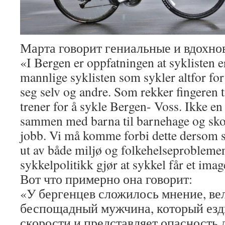
Марта говорит гениальные и вдохн
«I Bergen er oppfatningen at syklisten 
mannlige syklisten som sykler altfor fort
seg selv og andre. Som rekker fingeren t
trener for å sykle Bergen- Voss. Ikke e
sammen med barna til barnehage og skole,
jobb. Vi må komme forbi dette dersom sy
ut av både miljø og folkehelseprobleme
sykkelpolitikk gjør at sykkel får et im
Вот что примерно она говорит:
«У бергенцев сложилось мнение, ве
беспощадный мужчина, который езд
скорости и представляет опасность д