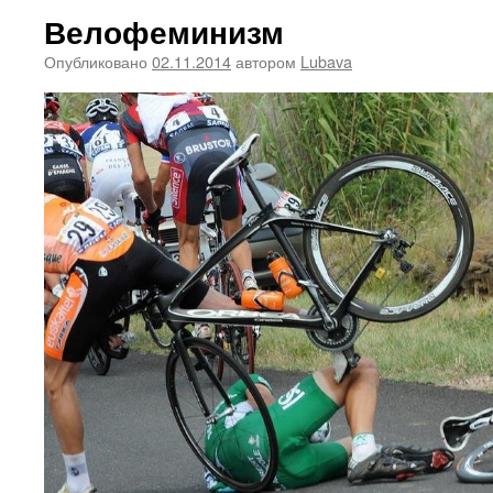
Велофеминизм
Опубликовано
02.11.2014
автором
Lubava