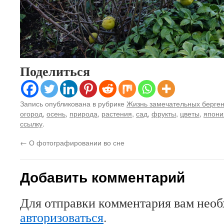
Поделиться
Запись опубликована в рубрике
Жизнь замечательных берге
огород
,
осень
,
природа
,
растения
,
сад
,
фрукты
,
цветы
,
япони
ссылку
.
←
О фотографировании во сне
Добавить комментарий
Для отправки комментария вам нео
авторизоваться
.