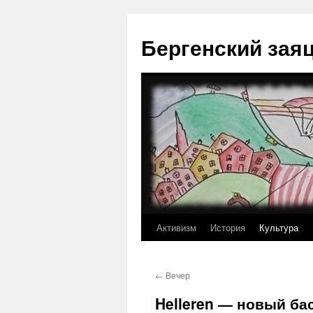
Перейти
к
Бергенский зая
содержимому
Активизм
История
Культура
←
Вечер
Helleren — новый ба