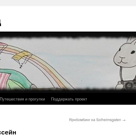
ц
Путешествия и прогулки
Поддержать проект
Ярнбомбинг на Solheimsgaten
→
ссейн