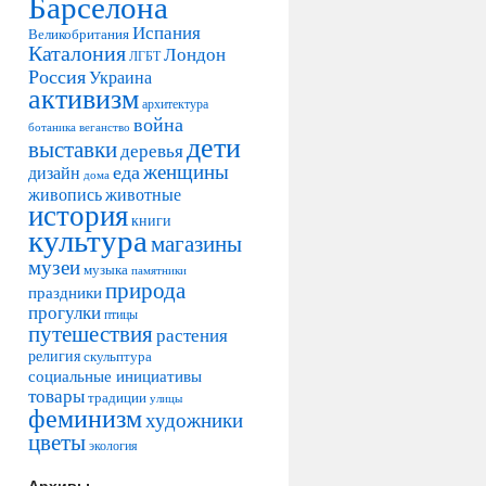
Барселона
Испания
Великобритания
Каталония
Лондон
ЛГБТ
Россия
Украина
активизм
архитектура
война
ботаника
веганство
дети
выставки
деревья
женщины
еда
дизайн
дома
живопись
животные
история
книги
культура
магазины
музеи
музыка
памятники
природа
праздники
прогулки
птицы
путешествия
растения
религия
скульптура
социальные инициативы
товары
традиции
улицы
феминизм
художники
цветы
экология
Архивы