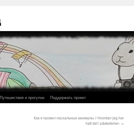
ц
Путешествия и прогулки
Поддержать проект
Как я провел пасхальные каникулы // Hvordan jeg har
hatt det i påskeferien
→