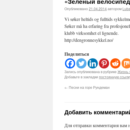
«Зеленый велосипед
Опубликовано
21.04.2014
автором
Lub
Vi søker heltids og fulltids sykkelm
Søker må ha erfaring fra profesjonel
klubb virksomhet el lignende.
http://dengronnesykkel.no/
Поделиться
Запись опубликована в рубрике
Жизнь 
Добавьте в закладки
постоянную ссылк
←
Песни на горе Рундеман
Добавить комментари
Для отправки комментария вам