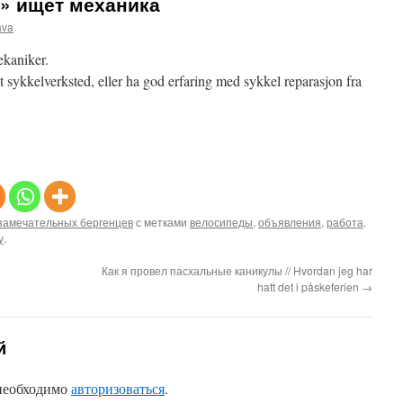
» ищет механика
ava
ekaniker.
t sykkelverksted, eller ha god erfaring med sykkel reparasjon fra
замечательных бергенцев
с метками
велосипеды
,
объявления
,
работа
.
у
.
Как я провел пасхальные каникулы // Hvordan jeg har
hatt det i påskeferien
→
й
 необходимо
авторизоваться
.