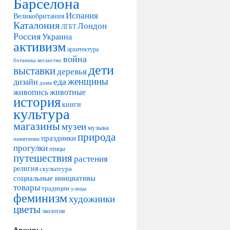
Барселона
Испания
Великобритания
Каталония
Лондон
ЛГБТ
Россия
Украина
активизм
архитектура
война
ботаника
веганство
дети
выставки
деревья
женщины
еда
дизайн
дома
живопись
животные
история
книги
культура
магазины
музеи
музыка
природа
праздники
памятники
прогулки
птицы
путешествия
растения
религия
скульптура
социальные инициативы
товары
традиции
улицы
феминизм
художники
цветы
экология
Архивы