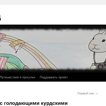
ц
Путешествия и прогулки
Поддержать проект
Первый снег
→
 с голодающими курдскими