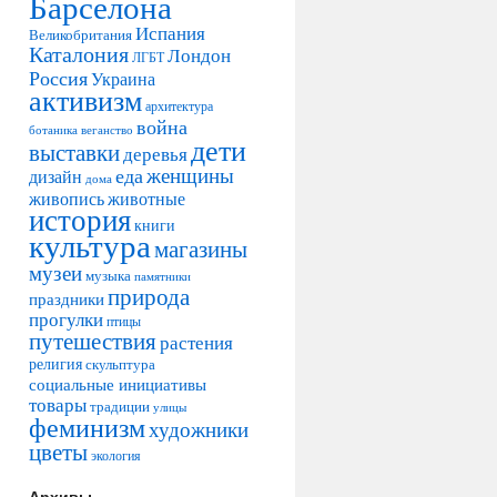
Барселона
Испания
Великобритания
Каталония
Лондон
ЛГБТ
Россия
Украина
активизм
архитектура
война
ботаника
веганство
дети
выставки
деревья
женщины
еда
дизайн
дома
живопись
животные
история
книги
культура
магазины
музеи
музыка
памятники
природа
праздники
прогулки
птицы
путешествия
растения
религия
скульптура
социальные инициативы
товары
традиции
улицы
феминизм
художники
цветы
экология
Архивы