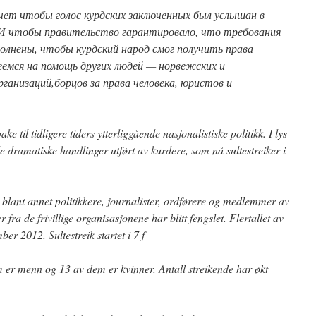
ет чтобы голос курдских заключенных был услышан в
. И чтобы правительство гарантировало, что требования
олнены, чтобы курдский народ смог получить права
еемся на помощь других людей — норвежских и
анизаций,борцов за права человека, юристов и
ake til tidligere tiders ytterliggående nasjonalistiske politikk. I lys
e dramatiske handlinger utført av kurdere, som nå sultestreiker i
r blant annet politikkere, journalister, ordførere og medlemmer av
fra de frivillige organisasjonene har blitt fengslet. Flertallet av
ber 2012. Sultestreik startet i 7 f
 er menn og 13 av dem er kvinner. Antall streikende har økt