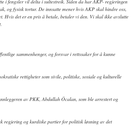
e i fengsler vil delta i sultestreik. Siden da har AKP- regjeringen
ak, og fysisk tortur. De innsatte mener hvis AKP skal hindre oss,
het. Hvis det er en pris å betale, betaler vi den. Vi skal ikke avslutte
t.
fentlige sammenhenger, og forsvar i rettssaker for å kunne
kratiske rettigheter som sivile, politiske, sosiale og kulturelle
runnleggeren av PKK, Abdullah Öcalan, som ble arrestert og
 regjering og kurdiske partier for politisk løsning av det