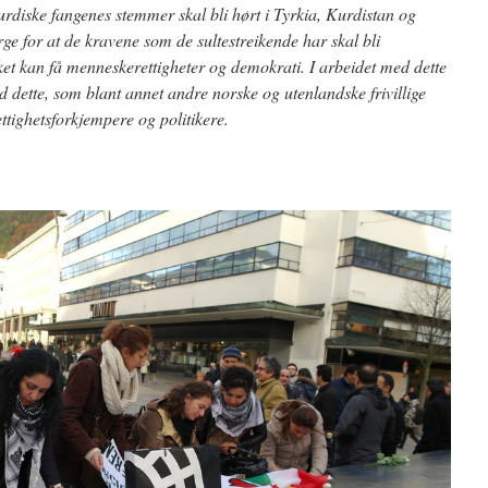
urdiske fangenes stemmer skal bli hørt i Tyrkia, Kurdistan og
e for at de kravene som de sultestreikende har skal bli
lket kan få menneskerettigheter og demokrati. I arbeidet med dette
d dette, som blant annet andre norske og utenlandske frivillige
ettighetsforkjemp
ere og politikere.