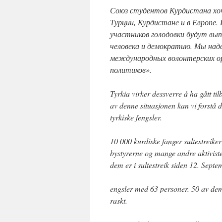
Союз студентов Курдистана хоч
Турции, Курдистане и в Европе
участников голодовки будут вып
человека и демократию. Мы над
международных волонтерских орг
политиков».
Tyrkia virker dessverre å ha gått tilb
av denne situasjonen kan vi forstå d
tyrkiske fengsler.
10 000 kurdiske fanger sultestreike
bystyrerne og mange andre aktivister 
dem er i sultestreik siden 12. Septem
engsler med 63 personer. 50 av dem
raskt.