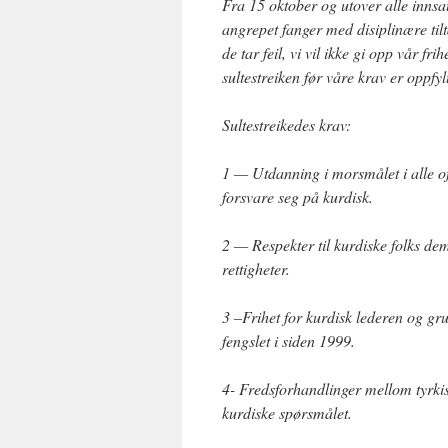
Fra 15 oktober og utover alle innsatt
angrepet fanger med disiplinære tilt
de tar feil, vi vil ikke gi opp vår fri
sultestreiken før våre krav er oppfyl
Sultestreikedes krav:
1 — Utdanning i morsmålet i alle of
forsvare seg på kurdisk.
2 — Respekter til kurdiske folks demo
rettigheter.
3 –Frihet for kurdisk lederen og g
fengslet i siden 1999.
4- Fredsforhandlinger mellom tyrkisk
kurdiske spørsmålet.