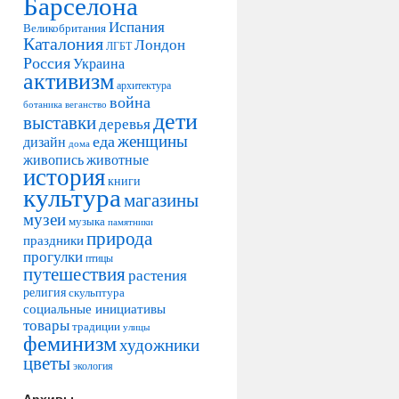
Барселона
Испания
Великобритания
Каталония
Лондон
ЛГБТ
Россия
Украина
активизм
архитектура
война
ботаника
веганство
дети
выставки
деревья
женщины
еда
дизайн
дома
живопись
животные
история
книги
культура
магазины
музеи
музыка
памятники
природа
праздники
прогулки
птицы
путешествия
растения
религия
скульптура
социальные инициативы
товары
традиции
улицы
феминизм
художники
цветы
экология
Архивы