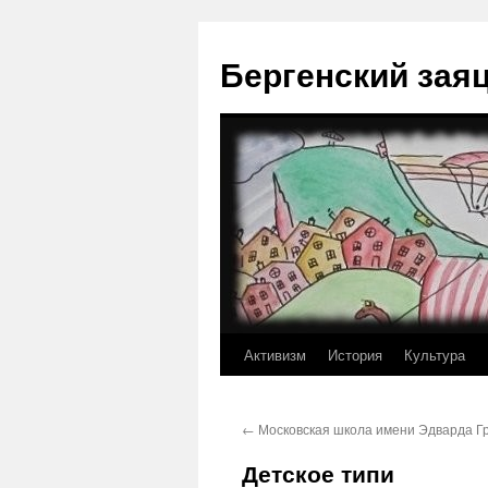
Перейти
к
Бергенский зая
содержимому
Активизм
История
Культура
←
Московская школа имени Эдварда Г
Детское типи