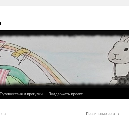
ц
Путешествия и прогулки
Поддержать проект
рига
Правильные рога
→