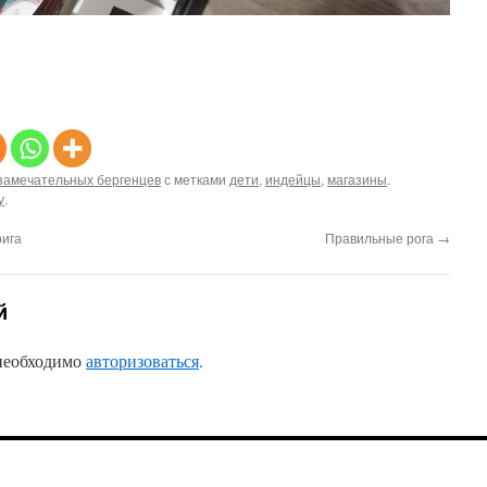
замечательных бергенцев
с метками
дети
,
индейцы
,
магазины
.
у
.
рига
Правильные рога
→
й
 необходимо
авторизоваться
.