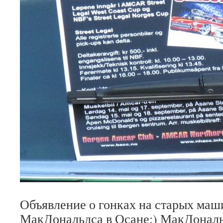
Объявление о гонках на старых маш
МакДональдса в Осане:) МакДональ