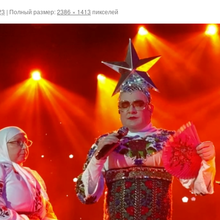
23
|
Полный размер:
2386 × 1413
пикселей