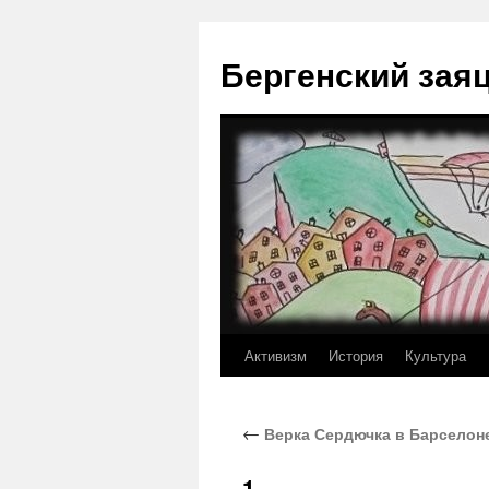
Перейти
к
Бергенский зая
содержимому
Активизм
История
Культура
←
Верка Сердючка в Барселоне:
1