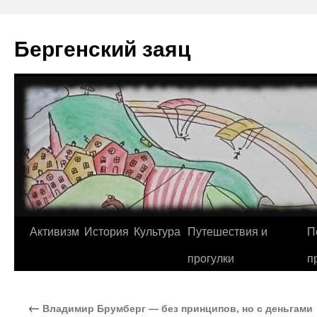
Перейти
к
Бергенский заяц
содержимому
Активизм
История
Культура
Путешествия и
П
прогулки
п
←
Владимир Брумберг — без принципов, но с деньгами