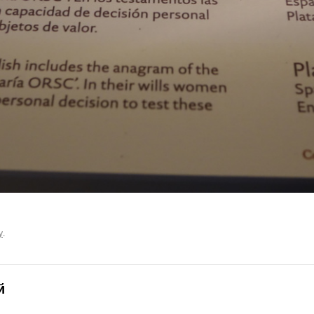
у
.
й