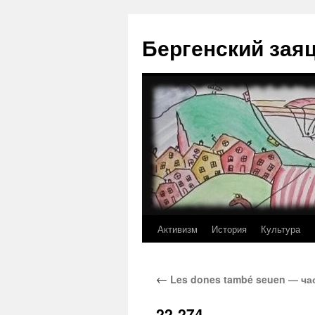
Перейти
к
Бергенский зая
содержимому
Активизм
История
Культура
←
Les dones també seuen — ча
22-274