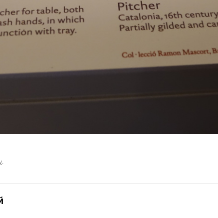
у
.
й