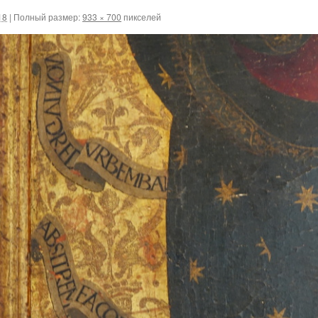
18
|
Полный размер:
933 × 700
пикселей