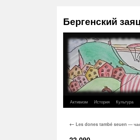
Перейти
к
Бергенский зая
содержимому
Активизм
История
Культура
←
Les dones també seuen — ча
22-090