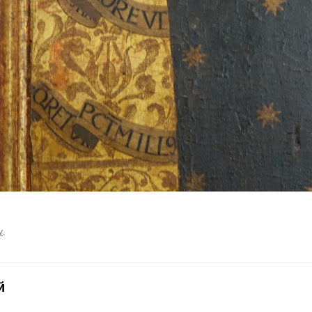
у
.
й