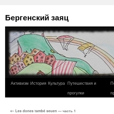
Перейти
к
Бергенский заяц
содержимому
Активизм
История
Культура
Путешествия и
П
прогулки
п
←
Les dones també seuen — часть 1