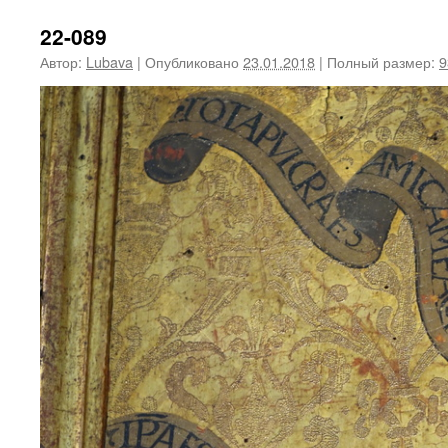
22-089
Автор:
Lubava
|
Опубликовано
23.01.2018
|
Полный размер:
9