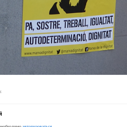
у
.
й
 необходимо
авторизоваться
.