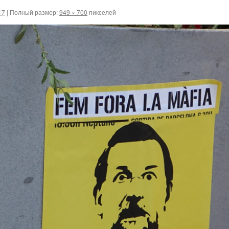
17
|
Полный размер:
949 × 700
пикселей