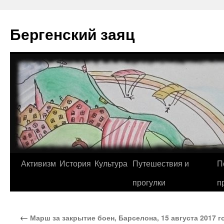
Перейти
к
Бергенский заяц
содержимому
Активизм
История
Культура
Путешествия и
П
прогулки
п
←
Марш за закрытие боен, Барселона, 15 августа 2017 г