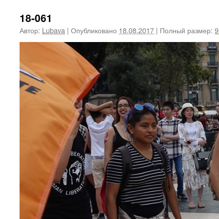
18-061
Автор:
Lubava
|
Опубликовано
18.08.2017
|
Полный размер:
9