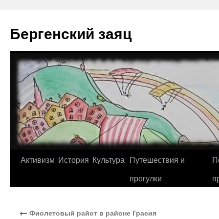
Перейти
к
Бергенский заяц
содержимому
Активизм
История
Культура
Путешествия и
П
прогулки
п
←
Фиолетовый райот в районе Грасия