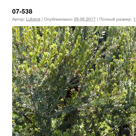
07-538
Автор:
Lubava
|
Опубликовано
09.06.2017
|
Полный размер:
1