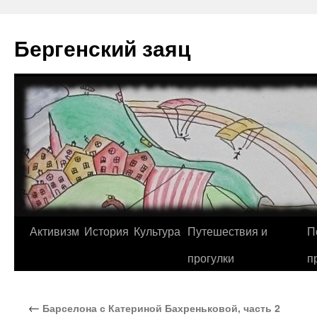
Перейти
к
Бергенский заяц
содержимому
Активизм
История
Культура
Путешествия и
П
прогулки
п
←
Барселона с Катериной Бахреньковой, часть 2