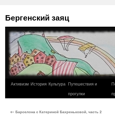
Перейти
к
Бергенский заяц
содержимому
Активизм
История
Культура
Путешествия и
П
прогулки
п
←
Барселона с Катериной Бахреньковой, часть 2