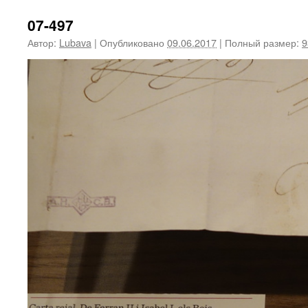
07-497
Автор:
Lubava
|
Опубликовано
09.06.2017
|
Полный размер:
9