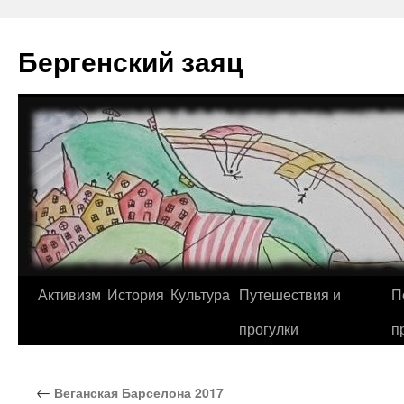
Перейти
к
Бергенский заяц
содержимому
Активизм
История
Культура
Путешествия и
П
прогулки
п
←
Веганская Барселона 2017