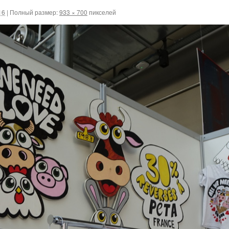
16
|
Полный размер:
933 × 700
пикселей