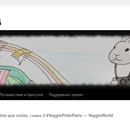
ц
Путешествия и прогулки
Поддержать проект
te que coûte, глава 2 #VeggiePrideParis — VeggieWorld