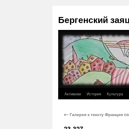
Перейти
к
Бергенский зая
содержимому
Активизм
История
Культура
←
Галерея к тексту Франция coû
23-327