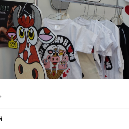
у
.
й