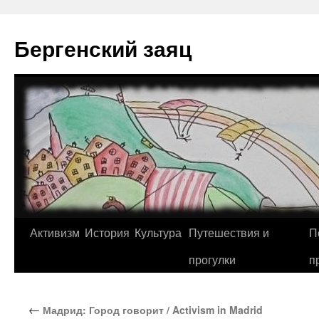
Перейти
к
Бергенский заяц
содержимому
Активизм
История
Культура
Путешествия и
П
прогулки
п
←
Мадрид: Город говорит / Activism in Madrid