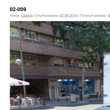
02-009
Автор:
Lubava
|
Опубликовано
02.08.2016
|
Полный размер:
9