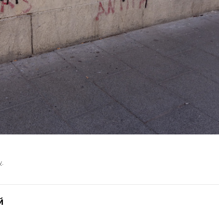
у
.
й