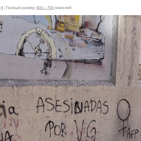
16
|
Полный размер:
933 × 700
пикселей