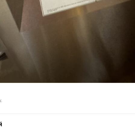
у
.
й