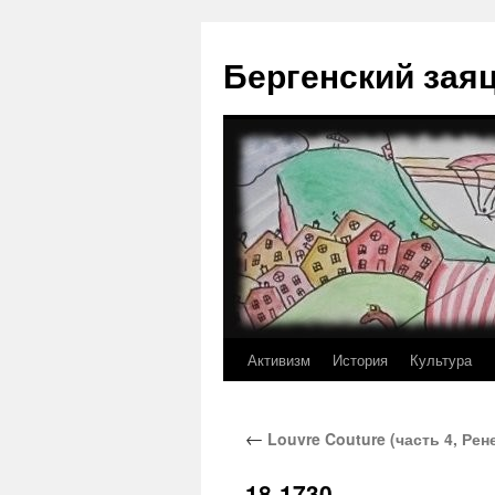
Перейти
к
Бергенский зая
содержимому
Активизм
История
Культура
←
Louvre Couture (часть 4, Ре
18-1730