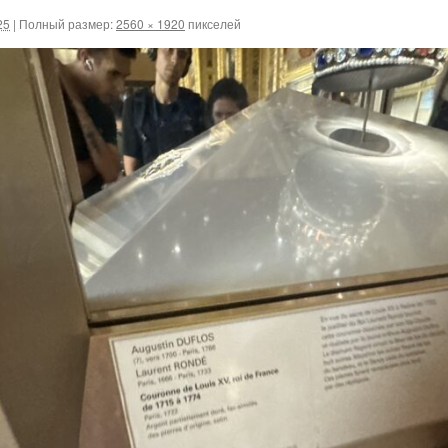
25
|
Полный размер:
2560 × 1920
пикселей