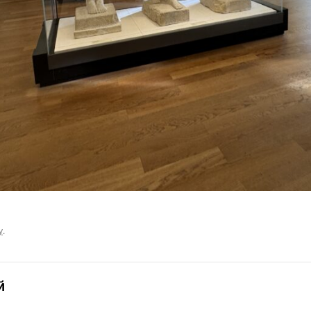
у
.
й