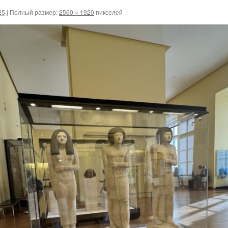
25
|
Полный размер:
2560 × 1920
пикселей