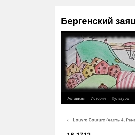
Перейти
к
Бергенский зая
содержимому
Активизм
История
Культура
←
Louvre Couture (часть 4, Ре
18-1712