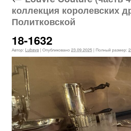
коллекция королевских д
Политковской
18-1632
Автор:
Lubava
|
Опубликовано
23.09.2025
|
Полный размер:
2