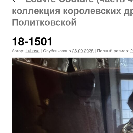
коллекция королевских д
Политковской
18-1501
Автор:
Lubava
|
Опубликовано
23.09.2025
|
Полный размер:
2