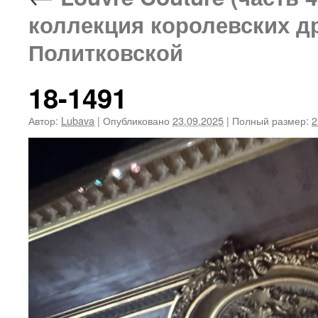
коллекция королевских д
Политковской
18-1491
Автор:
Lubava
|
Опубликовано
23.09.2025
|
Полный размер:
2