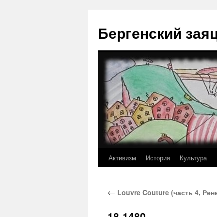
Перейти
к
Бергенский зая
содержимому
Активизм
История
Культура
←
Louvre Couture (часть 4, Ре
18-1480