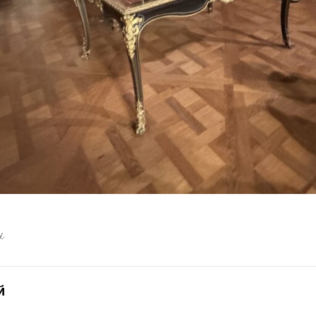
у
.
й