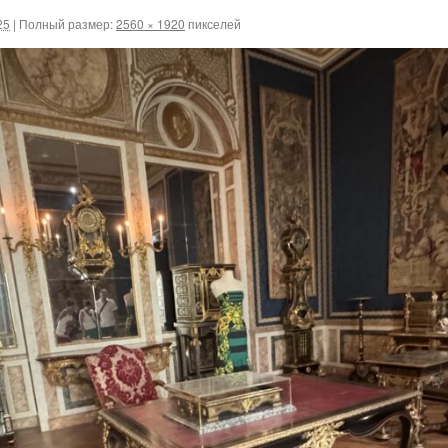
25
|
Полный размер:
2560 × 1920
пикселей