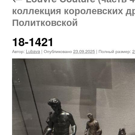
коллекция королевских д
Политковской
18-1421
Автор:
Lubava
|
Опубликовано
23.09.2025
|
Полный размер:
2