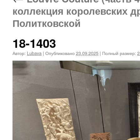
коллекция королевских д
Политковской
18-1403
Автор:
Lubava
|
Опубликовано
23.09.2025
|
Полный размер:
2