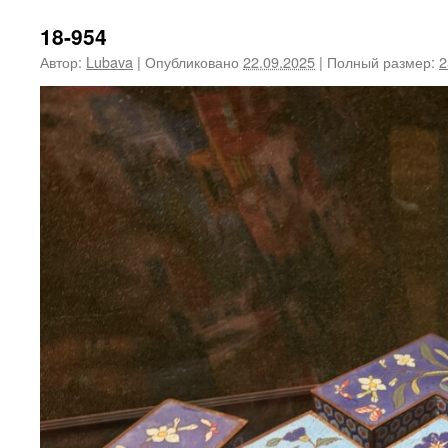
18-954
Автор:
Lubava
|
Опубликовано
22.09.2025
|
Полный размер:
2