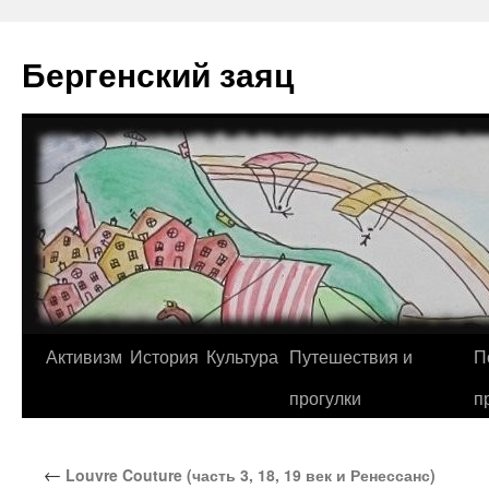
Перейти
к
Бергенский заяц
содержимому
Активизм
История
Культура
Путешествия и
П
прогулки
п
←
Louvre Couture (часть 3, 18, 19 век и Ренессанс)