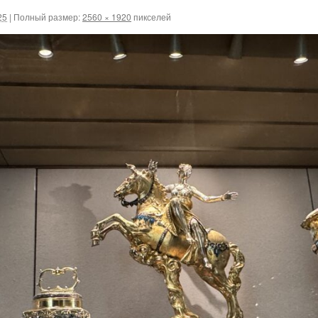
25
|
Полный размер:
2560 × 1920
пикселей