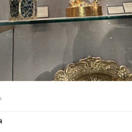
у
.
й