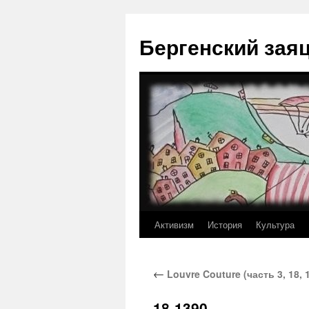
Перейти
к
Бергенский зая
содержимому
Активизм
История
Культура
←
Louvre Couture (часть 3, 18, 
18-1390