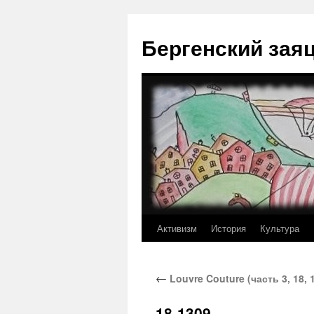
Перейти
к
Бергенский зая
содержимому
Активизм
История
Культура
←
Louvre Couture (часть 3, 18, 
18-1309