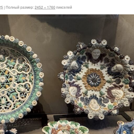
25
|
Полный размер:
2452 × 1760
пикселей