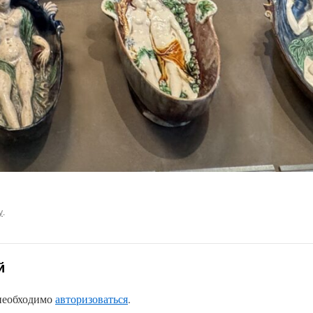
у
.
й
 необходимо
авторизоваться
.