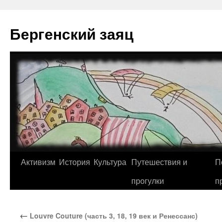
Перейти
к
Бергенский заяц
содержимому
Активизм
История
Культура
Путешествия и
П
прогулки
п
←
Louvre Couture (часть 3, 18, 19 век и Ренессанс)