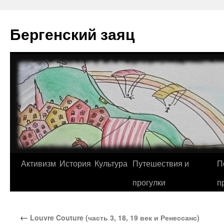
Перейти
к
Бергенский заяц
содержимому
Активизм
История
Культура
Путешествия и
П
прогулки
п
←
Louvre Couture (часть 3, 18, 19 век и Ренессанс)