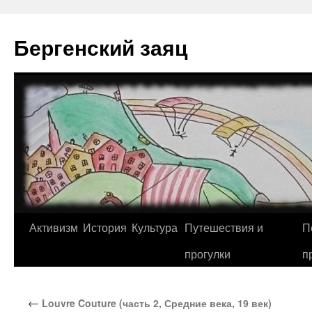
Перейти
к
Бергенский заяц
содержимому
Активизм
История
Культура
Путешествия и
П
прогулки
п
←
Louvre Couture (часть 2, Средние века, 19 век)