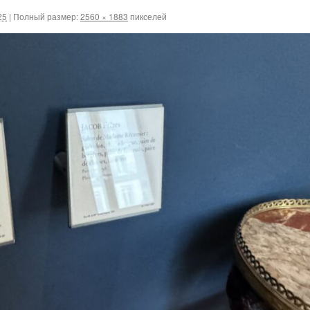
25
|
Полный размер:
2560 × 1883
пикселей