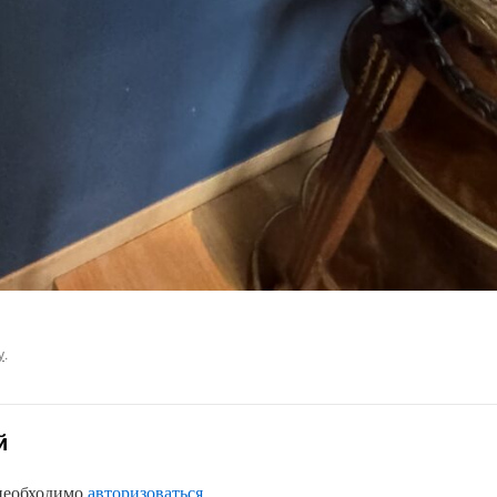
у
.
й
 необходимо
авторизоваться
.