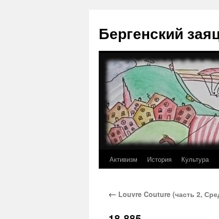
Перейти
к
Бергенский зая
содержимому
Активизм
История
Культура
←
Louvre Couture (часть 2, Сре
18-885