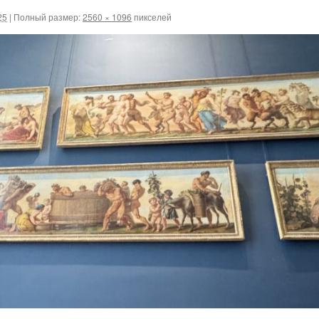
25
|
Полный размер:
2560 × 1096
пикселей