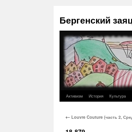
Перейти
к
Бергенский зая
содержимому
Активизм
История
Культура
←
Louvre Couture (часть 2, Сре
18-879