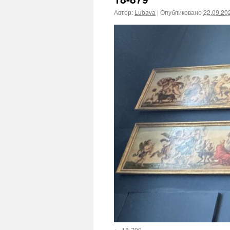
Автор:
Lubava
|
Опубликовано
22.09.20
18-799