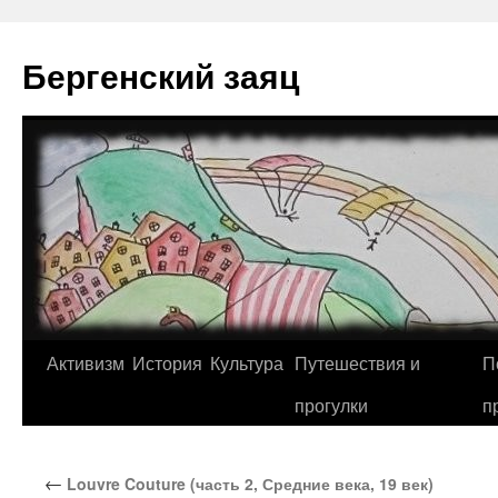
Перейти
к
Бергенский заяц
содержимому
Активизм
История
Культура
Путешествия и
П
прогулки
п
←
Louvre Couture (часть 2, Средние века, 19 век)