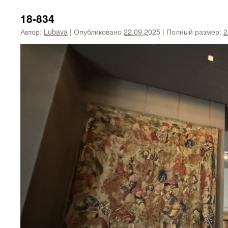
18-834
Автор:
Lubava
|
Опубликовано
22.09.2025
|
Полный размер:
2