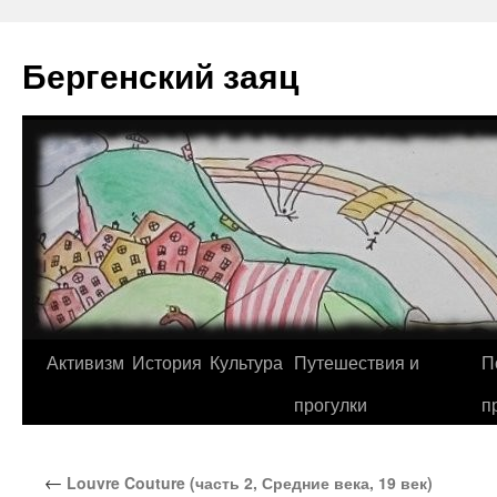
Перейти
к
Бергенский заяц
содержимому
Активизм
История
Культура
Путешествия и
П
прогулки
п
←
Louvre Couture (часть 2, Средние века, 19 век)