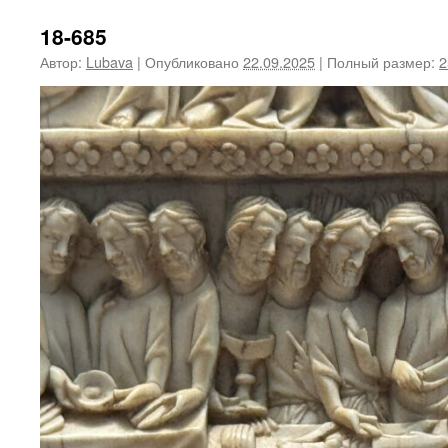
18-685
Автор:
Lubava
|
Опубликовано
22.09.2025
|
Полный размер:
2