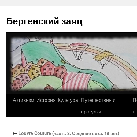
Перейти
к
Бергенский заяц
содержимому
Активизм
История
Культура
Путешествия и
П
прогулки
п
←
Louvre Couture (часть 2, Средние века, 19 век)