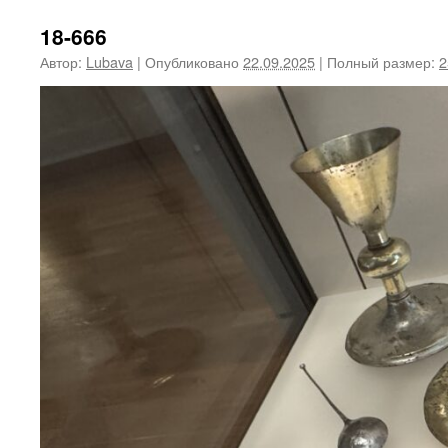
18-666
Автор:
Lubava
|
Опубликовано
22.09.2025
|
Полный размер:
2