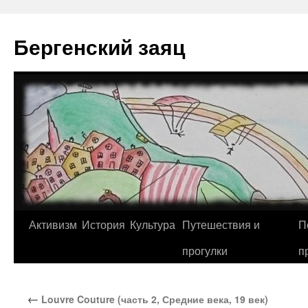
Перейти
к
Бергенский заяц
содержимому
Активизм
История
Культура
Путешествия и
П
прогулки
п
←
Louvre Couture (часть 2, Средние века, 19 век)