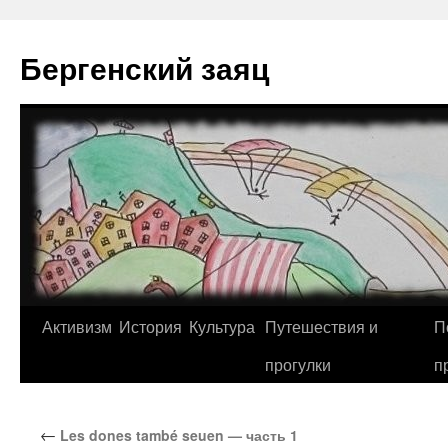
Перейти
к
Бергенский заяц
содержимому
Активизм
История
Культура
Путешествия и
П
прогулки
п
←
Les dones també seuen — часть 1