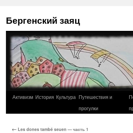
Перейти
к
Бергенский заяц
содержимому
Активизм
История
Культура
Путешествия и
П
прогулки
п
←
Les dones també seuen — часть 1