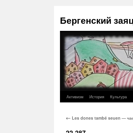
Перейти
к
Бергенский зая
содержимому
Активизм
История
Культура
←
Les dones també seuen — ча
22-287