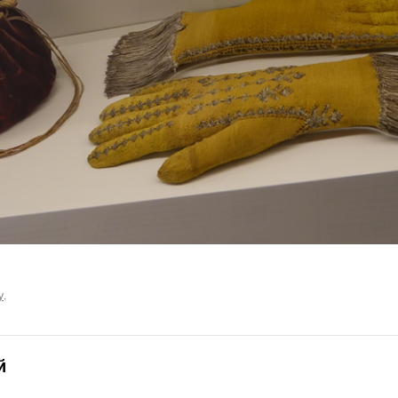
у
.
й