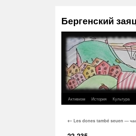
Перейти
к
Бергенский зая
содержимому
Активизм
История
Культура
←
Les dones també seuen — ча
22-235