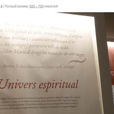
18
|
Полный размер:
933 × 700
пикселей