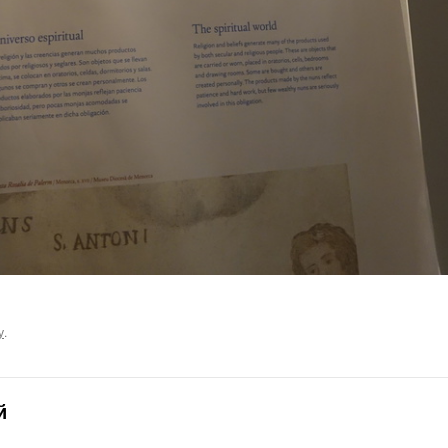
у
.
й