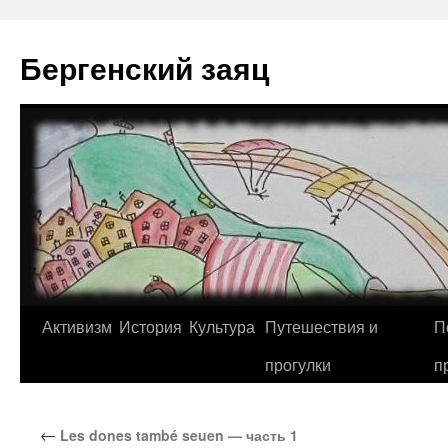
Перейти
к
Бергенский заяц
содержимому
Активизм
История
Культура
Путешествия и
П
прогулки
п
←
Les dones també seuen — часть 1