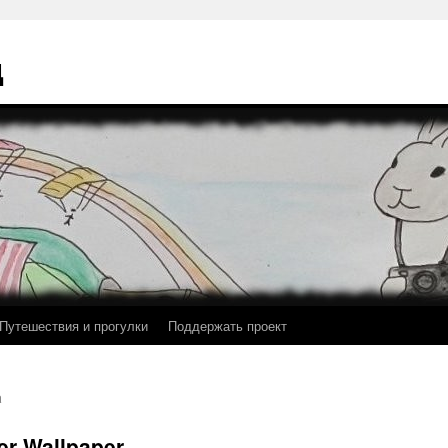
ц
Путешествия и прогулки
Поддержать проект
a
r-Wallpaper